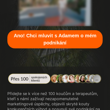
Ano! Chci mluvit s Adamem o mém
podnikání
Přidejte se k více než 100 koučům a terapeutům,
kteří s námi zažívají nezapomenutelné
marketingové úspěchy, objevili skryté kouty
konkurenčních výhod a posunuli své podnikání na