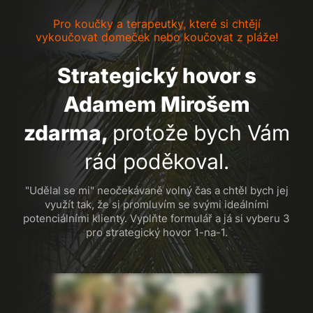
Pro koučky a terapeutky, které si chtějí
vykoučovat domeček nebo koučovat z pláže!
Strategický hovor s
Adamem Mirošem
zdarma,
protože bych Vám
rád poděkoval.
"Udělal se mi" neočekávaně volný čas a chtěl bych jej
využít tak, že si promluvím se svými ideálními
potenciálními klienty. Vyplňte formulář a já si vyberu 3
pro strategický hovor 1-na-1.